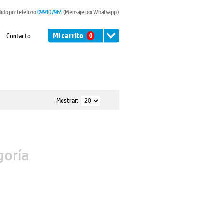
dido por teléfono
099407965
(Mensaje por Whatsapp )
Contacto
Mi carrito
0
Mostrar:
goría