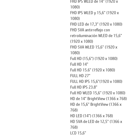
FHD IPS WLED de 14" (1920 x
1080)
FHD IPS WLED y 15,6" (1920 x
1080)
FHD LED de 17,3" (1920 x 1080)
FHD SVA antirreflejo con
retroiluminación WLED de 15,6"
(1920 x 1080)
FHD SVA WLED 15,6" (1920 x
1080)
Full HD (15,6") (1920 x 1080)
Full HD 14"
Full HD 15.6" (1920 x 1080)
FULL HD 27"
FULL HD IPS 15,6"(1920 x 1080)
Full HD IPS 23.8"
Full HD WLED 15,6" (1920 x 1080)
HD de 14" BrightView (1366 x 768)
HD de 15,6" BrightView (1366 x
768)
HD LED (14") (1366 x 768)
HD SVA de LED de 12,5" (1366 x
768)
LCD 15,6"