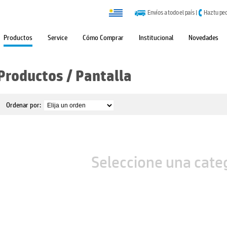
Envíos a todo el país
|
Haz tu pe
Productos
Service
Cómo Comprar
Institucional
Novedades
Productos
/
Pantalla
Ordenar por:
Seleccione una cate