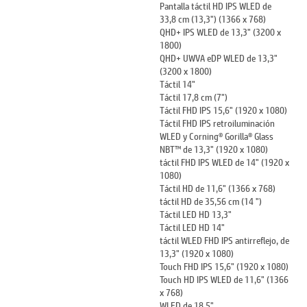
Pantalla táctil HD IPS WLED de
33,8 cm (13,3") (1366 x 768)
QHD+ IPS WLED de 13,3" (3200 x
1800)
QHD+ UWVA eDP WLED de 13,3"
(3200 x 1800)
Táctil 14"
Táctil 17,8 cm (7")
Táctil FHD IPS 15,6" (1920 x 1080)
Táctil FHD IPS retroiluminación
WLED y Corning® Gorilla® Glass
NBT™ de 13,3" (1920 x 1080)
táctil FHD IPS WLED de 14" (1920 x
1080)
Táctil HD de 11,6" (1366 x 768)
táctil HD de 35,56 cm (14 ")
Táctil LED HD 13,3"
Táctil LED HD 14"
táctil WLED FHD IPS antirreflejo, de
13,3" (1920 x 1080)
Touch FHD IPS 15,6" (1920 x 1080)
Touch HD IPS WLED de 11,6" (1366
x 768)
WLED de 18,5"