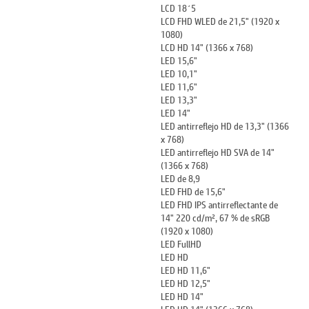
LCD 18´5
LCD FHD WLED de 21,5" (1920 x
1080)
LCD HD 14" (1366 x 768)
LED 15,6"
LED 10,1"
LED 11,6"
LED 13,3"
LED 14"
LED antirreflejo HD de 13,3" (1366
x 768)
LED antirreflejo HD SVA de 14"
(1366 x 768)
LED de 8,9
LED FHD de 15,6"
LED FHD IPS antirreflectante de
14" 220 cd/m², 67 % de sRGB
(1920 x 1080)
LED FullHD
LED HD
LED HD 11,6"
LED HD 12,5"
LED HD 14"
LED HD 14" (1366 x 768)