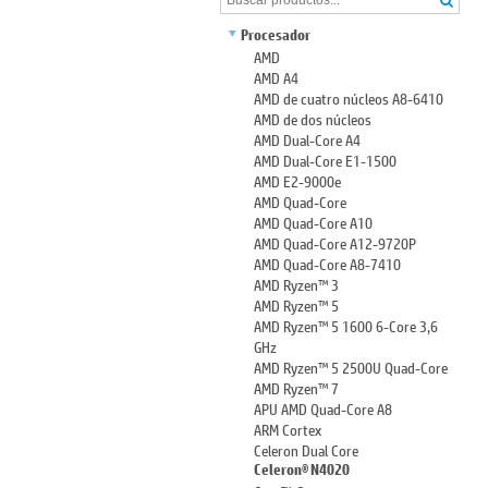
Procesador
AMD
AMD A4
AMD de cuatro núcleos A8-6410
AMD de dos núcleos
AMD Dual-Core A4
AMD Dual-Core E1-1500
AMD E2-9000e
AMD Quad-Core
AMD Quad-Core A10
AMD Quad-Core A12-9720P
AMD Quad-Core A8-7410
AMD Ryzen™ 3
AMD Ryzen™ 5
AMD Ryzen™ 5 1600 6-Core 3,6
GHz
AMD Ryzen™ 5 2500U Quad-Core
AMD Ryzen™ 7
APU AMD Quad-Core A8
ARM Cortex
Celeron Dual Core
Celeron® N4020