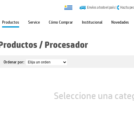
Envíos a todo el país
|
Haz tu pe
Productos
Service
Cómo Comprar
Institucional
Novedades
Productos
/
Procesador
Ordenar por:
Seleccione una cate