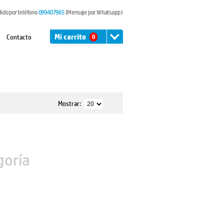
dido por teléfono
099407965
(Mensaje por Whatsapp )
Contacto
Mi carrito
0
Mostrar:
goría