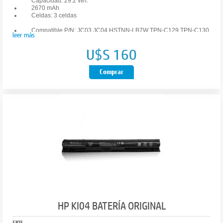
Capacidad: 29.2 Wh.
2670 mAh
Celdas: 3 celdas
Compatible P/N: JC03 JC04 HSTNN-LB7W TPN-C129 TPN-C130
leer más
TPN-W129 TPN-W130 HSTNN-DB8E HSTNN-H7BX HSTNN-
L67N HSTNN-PB6Y 919681-221 919682-121 919682-421.
U$S 160
91968. 2-831 919700-850 919701-850.
Comprar
Modelo compatible: HP Pavilion 15-BS000 Series: 15-bs168cl 15-
bs010ds 15-bs013dx 15-bs060wm 15-bs192od 15-bs033cl 15-
bs095ms 15-bs015dx 15-bs020wm 15-bs015-bs015-bs015-
bs015-bs015-bs015-bs015dm 15-bs015-bs015-bs015dx 15-
bs015-bs015-bs015dm 15-bs015-bs015-bs015-bs0156dx 15 -
bs038dx 15-bs078cl 15-bs060wm 15-bs013nr 15-bs077nr 15-
bs053od 15-bs091ms 15-bs080wm 15-bs053od 15-bs131nr 15-
bs023cy 15-bsy 15 -bs016 dx 15-bs038cl 15-bs058ca 15-bs065nr
15-bs091ms 15-bs091ms 15-bs132nr 15-bs008cy 15-bs011cy 15-
bs132nr.
Para modelo: HP Pavilion 15-BW000 17-BS000 17z Series: 15-
bw010nr 15-bw032wm 15-bw033wm 15-bw011dx 15-bw070nr
15-bw028ca 15-bw036nr 15-bw053od 15-bw0 08cl 15-bw035nr
15-bw040nr 15-bw030nr 15-bw017cl 15-bw012nr 15-bw010ca
15-bw027au 15-bw073nr 15-bw072nr 15-bw53od 15-bw032-
bw03232 N.º
Garantía
HP KI04 BATERÍA ORIGINAL
Un año contra defecto de fabricación y una hora y media de duración
SKU