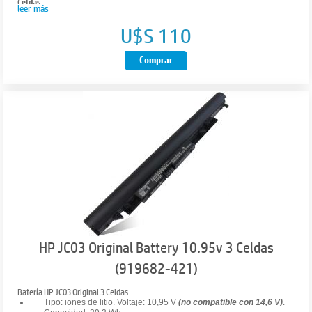
Celdas
HP ENVY Notebook PC (Serie 17-1100).
leer más
4
Peso
U$S 110
Capacidad
0,336 kg
2200mah
Dimensiones mínimas (anch. x prof. x alt.)
Comprar
Color
22x54x205
Negro
Contenido de la caja
Dimensión
Batería
273X33X21mm
: 1 año. Contra defecto de fabricación.
Garantía
Peso
230g
Garantía
Seis meses
HP JC03 Original Battery 10.95v 3 Celdas
(919682-421)
Batería HP JC03 Original 3 Celdas
Tipo:
iones de litio. Voltaje: 10,95 V
(no compatible con 14,6 V)
.