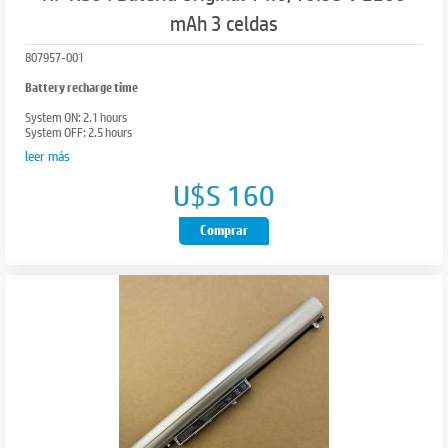
mAh 3 celdas
807957-001
Battery recharge time
System ON: 2.1 hours
System OFF: 2.5 hours
leer más
Compatibilidad
U$S 160
HP 240 G4 Notebook
HP 245 G4 Notebook
HP 250 G4 Notebook
Comprar
HP 255 G4 Notebook
Pavilion 14-ac0XX
Pavilion 14-ac1xx
Pavilion 14-af0XX
Pavilion 14g-ad1XX
Pavilion 14q-aj1XX
Pavilion 15-ac0XX
Pavilion 15-af0XX
Pavilion 15g-ad0XX
Pavilion 15q-aj0XX
Dimensiones
Package dimensions (W x D x H)
304 x 101.6 x 38.1 mm