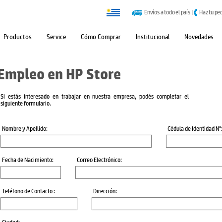
Envíos a todo el país
|
Haz tu pe
Productos
Service
Cómo Comprar
Institucional
Novedades
Empleo en HP Store
Si estás interesado en trabajar en nuestra empresa, podés completar el
siguiente formulario.
Nombre y Apellido:
Cédula de Identidad N°
Fecha de Nacimiento:
Correo Electrónico:
Teléfono de Contacto :
Dirección: