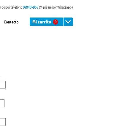
dido por teléfono
099407965
(Mensaje por Whatsapp )
Contacto
Mi carrito
0
: