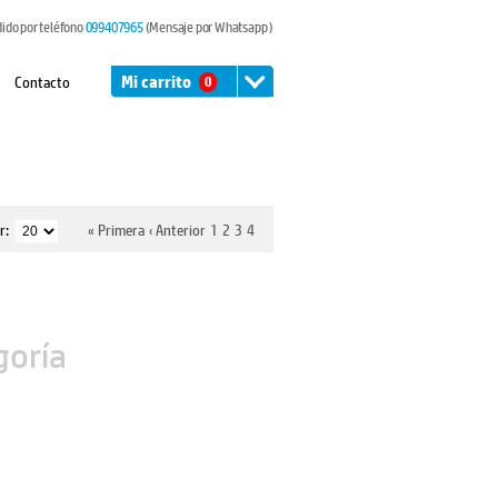
dido por teléfono
099407965
(Mensaje por Whatsapp )
Contacto
Mi carrito
0
r:
« Primera
‹ Anterior
1
2
3
4
goría