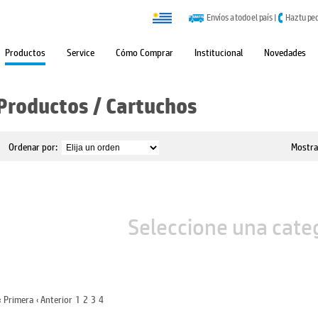
Envíos a todo el país
|
Haz tu pe
Productos
Service
Cómo Comprar
Institucional
Novedades
Productos
/
Cartuchos
Ordenar por:
Mostra
Seleccione una cate
« Primera
‹ Anterior
1
2
3
4