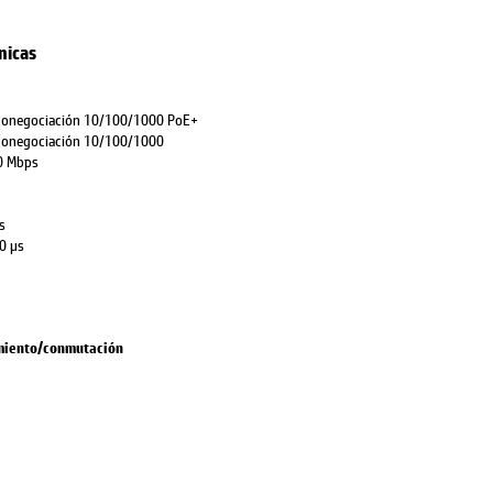
nicas
utonegociación 10/100/1000 PoE+
utonegociación 10/100/1000
0 Mbps
s
0 μs
miento/conmutación