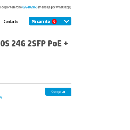
dido por teléfono
099407965
(Mensaje por Whatsapp )
Contacto
Mi carrito
0
0S 24G 2SFP PoE +
Comprar
49