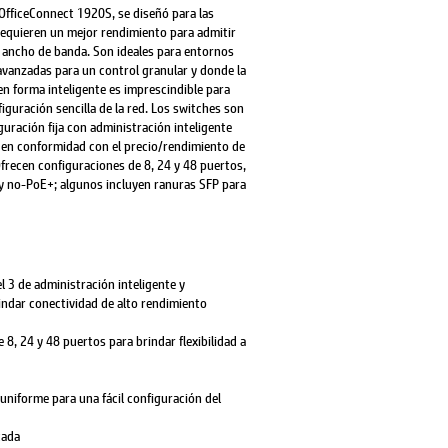
OfficeConnect 1920S, se diseñó para las
equieren un mejor rendimiento para admitir
e ancho de banda. Son ideales para entornos
avanzadas para un control granular y donde la
 en forma inteligente es imprescindible para
iguración sencilla de la red. Los switches son
guración fija con administración inteligente
en conformidad con el precio/rendimiento de
frecen configuraciones de 8, 24 y 48 puertos,
 no-PoE+; algunos incluyen ranuras SFP para
l 3 de administración inteligente y
rindar conectividad de alto rendimiento
8, 24 y 48 puertos para brindar flexibilidad a
 uniforme para una fácil configuración del
tada