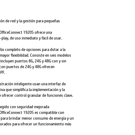
ión de red y la gestión para pequeñas
 OfficeConnect 1920S ofrece una
lay, de uso inmediato y fácil de usar.
olio completo de opciones para dotar a la
ayor flexibilidad. Consiste en seis modelos
incluyen puertos 8G, 24G y 48G con y sin
con puertos de 24G y 48G ofrecen
SPF.
tración inteligente usan una interfaz de
iva que simplifica la implementación y la
ofrecer control granular de funciones clave.
tegido con seguridad mejorada
 OfficeConnect 1920S es compatible con
t para brindar menor consumo de energía y un
jorados para ofrecer un funcionamiento más