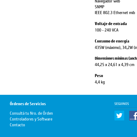
Navegador web
SNMP
IEEE 802.3 Ethernet mib
Voltaje de entrada
100 - 240 VCA
Consumo de energía
435W (máximo), 34,2W (in
Dimensiones mínimas (anch. 
44,25 x 24,61 x 4,39 cm
Peso
4,4 kg
Órdenes de Servicios
SEGUINOS
Consultá tu Nro. de Órden
Controladores y Software
Contacto