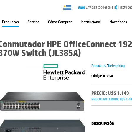
Envíos a todo el país
|
Haz tu pe
Productos
Service
Cómo Comprar
Institucional
Novedades
Conmutador HPE OfficeConnect 192
370W Switch (JL385A)
Productos
/
Networking
Código: JL385A
PRECIO: U$S 1.149
PRECIO ANTERIOR:
U$S 1.4
DESCRIPCIÓN