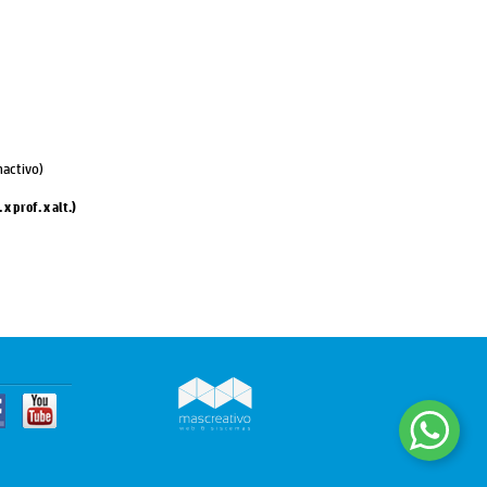
activo)
x prof. x alt.)