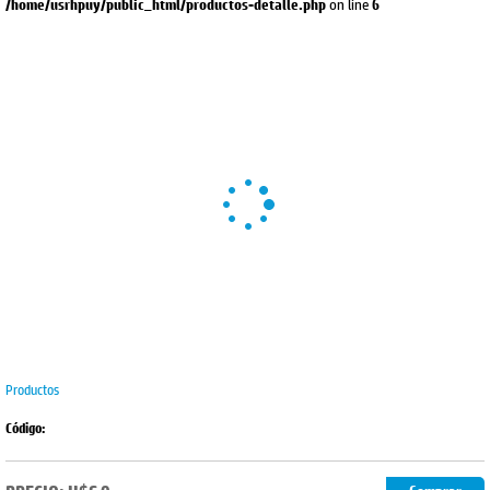
on line
/home/usrhpuy/public_html/productos-detalle.php
6
Productos
Código: