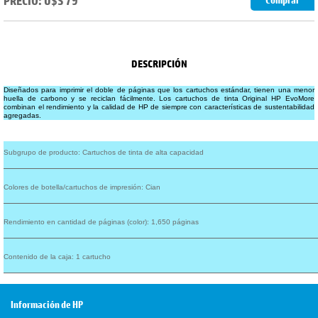
PRECIO: U$S 79
Comprar
DESCRIPCIÓN
Diseñados para imprimir el doble de páginas que los cartuchos
estándar,
tienen una menor
huella de
carbono
y se reciclan
fácilmente.
Los cartuchos de tinta Original HP EvoMore
combinan el rendimiento y la calidad de HP de siempre con características de sustentabilidad
agregadas.
Subgrupo de producto: Cartuchos de tinta de alta capacidad
Colores de botella/cartuchos de impresión: Cian
Rendimiento en cantidad de páginas (color): 1,650 páginas
Contenido de la caja: 1 cartucho
Información de HP