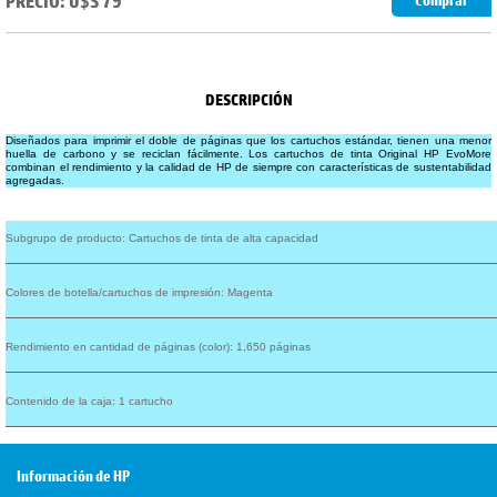
PRECIO: U$S 79
Comprar
DESCRIPCIÓN
Diseñados para imprimir el doble de páginas que los cartuchos
estándar,
tienen una menor
huella de
carbono
y se reciclan
fácilmente.
Los cartuchos de tinta Original HP EvoMore
combinan el rendimiento y la calidad de HP de siempre con características de sustentabilidad
agregadas.
Subgrupo de producto: Cartuchos de tinta de alta capacidad
Colores de botella/cartuchos de impresión: Magenta
Rendimiento en cantidad de páginas (color): 1,650 páginas
Contenido de la caja: 1 cartucho
Información de HP