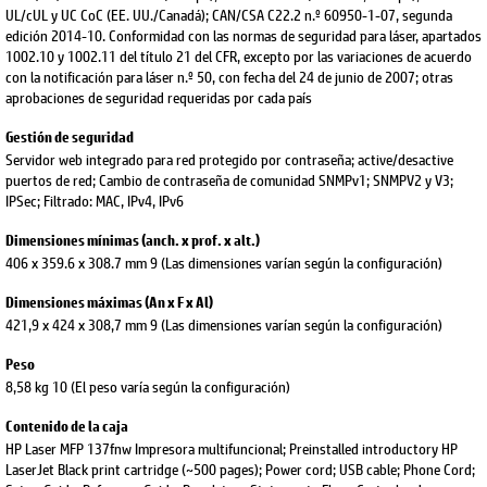
UL/cUL y UC CoC (EE. UU./Canadá); CAN/CSA C22.2 n.º 60950-1-07, segunda
edición 2014-10. Conformidad con las normas de seguridad para láser, apartados
1002.10 y 1002.11 del título 21 del CFR, excepto por las variaciones de acuerdo
con la notificación para láser n.º 50, con fecha del 24 de junio de 2007; otras
aprobaciones de seguridad requeridas por cada país
Gestión de seguridad
Servidor web integrado para red protegido por contraseña; active/desactive
puertos de red; Cambio de contraseña de comunidad SNMPv1; SNMPV2 y V3;
IPSec; Filtrado: MAC, IPv4, IPv6
Dimensiones mínimas (anch. x prof. x alt.)
406 x 359.6 x 308.7 mm 9 (Las dimensiones varían según la configuración)
Dimensiones máximas (An x F x Al)
421,9 x 424 x 308,7 mm 9 (Las dimensiones varían según la configuración)
Peso
8,58 kg 10 (El peso varía según la configuración)
Contenido de la caja
HP Laser MFP 137fnw Impresora multifuncional; Preinstalled introductory HP
LaserJet Black print cartridge (~500 pages); Power cord; USB cable; Phone Cord;