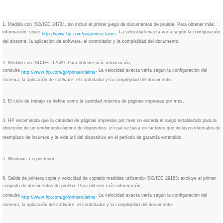
1. Medido con ISO/IEC 24734, sin incluir el primer juego de documentos de prueba. Para obtener más
información, visite
. La velocidad exacta varía según la configuración
http://www.hp.com/go/printerclaims
del sistema, la aplicación de software, el controlador y la complejidad del documento.
2. Medido con ISO/IEC 17629. Para obtener más información,
consulte
. La velocidad exacta varía según la configuración del
http://www.hp.com/go/printerclaims
sistema, la aplicación de software, el controlador y la complejidad del documento.
3. El ciclo de trabajo se define como la cantidad máxima de páginas impresas por mes.
4. HP recomienda que la cantidad de páginas impresas por mes no exceda el rango establecido para la
obtención de un rendimiento óptimo de dispositivo, el cual se basa en factores que incluyen intervalos de
reemplazo de insumos y la vida útil del dispositivo en el período de garantía extendido.
5. Windows 7 o posterior
6. Salida de primera copia y velocidad de copiado medidas utilizando ISO/IEC 29183; excluye el primer
conjunto de documentos de prueba. Para obtener más información,
consulte
. La velocidad exacta varía según la configuración del
http://www.hp.com/go/printerclaims
sistema, la aplicación del software, el controlador y la complejidad del documento.