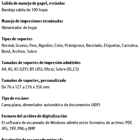
Salida de manejo de papel, estándar
Bandeja salida de 100 hojas
Manejo de impresiones terminadas
Alimentador de hojas
Tipos de soportes
Normal, Grueso, Fino, Algodón, Color, Preimpreso, Reciclado, Etiquetas, Cartulina,
Bond, Archivo, Sobre
Tamaños de soportes de impresión admitidos
A4; A5; A5 (LEF); B5 (JIS); Oficio; Sobre (DL,C5)
Tamaños de soportes, personalizado
De 76 x 127 a 216 x 356 mm
Tipo de escáner
Cama plana, alimentador automático de documentos (ADF)
Formato del archivo de digitalización
El software de escaneado de Windows admite estos formatos de archivo: PDF,
JPG, TIFF, PNG y BMP
Resolución de escaneado mejorada