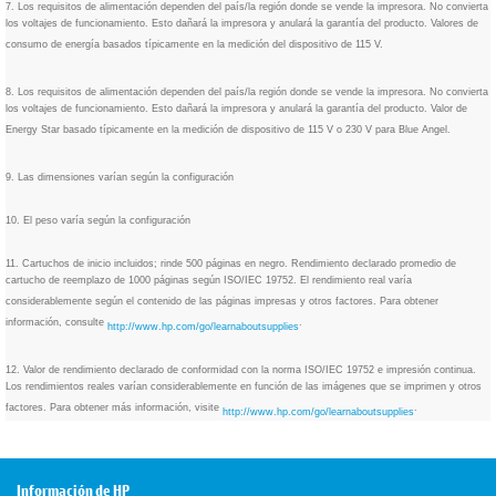
7. Los requisitos de alimentación dependen del país/la región donde se vende la impresora. No convierta
los voltajes de funcionamiento. Esto dañará la impresora y anulará la garantía del producto. Valores de
consumo de energía basados típicamente en la medición del dispositivo de 115 V.
8. Los requisitos de alimentación dependen del país/la región donde se vende la impresora. No convierta
los voltajes de funcionamiento. Esto dañará la impresora y anulará la garantía del producto. Valor de
Energy Star basado típicamente en la medición de dispositivo de 115 V o 230 V para Blue Angel.
9. Las dimensiones varían según la configuración
10. El peso varía según la configuración
11. Cartuchos de inicio incluidos; rinde 500 páginas en negro. Rendimiento declarado promedio de
cartucho de reemplazo de 1000 páginas según ISO/IEC 19752. El rendimiento real varía
considerablemente según el contenido de las páginas impresas y otros factores. Para obtener
información, consulte
.
http://www.hp.com/go/learnaboutsupplies
12. Valor de rendimiento declarado de conformidad con la norma ISO/IEC 19752 e impresión continua.
Los rendimientos reales varían considerablemente en función de las imágenes que se imprimen y otros
factores. Para obtener más información, visite
.
http://www.hp.com/go/learnaboutsupplies
Información de HP