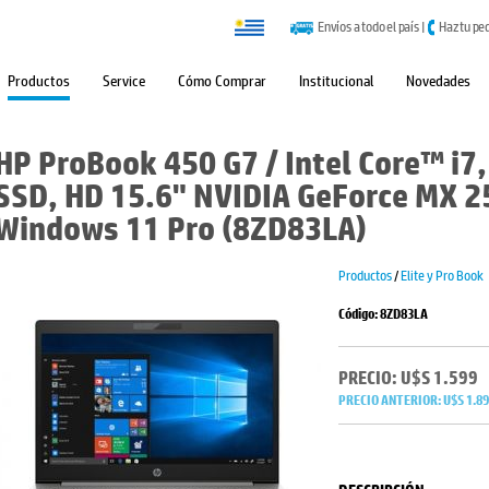
Envíos a todo el país
|
Haz tu pe
Productos
Service
Cómo Comprar
Institucional
Novedades
HP ProBook 450 G7 / Intel Core™ i7
SSD, HD 15.6" NVIDIA GeForce MX 2
Windows 11 Pro (8ZD83LA)
Productos
/
Elite y Pro Book
Código: 8ZD83LA
PRECIO: U$S 1.599
PRECIO ANTERIOR:
U$S 1.8