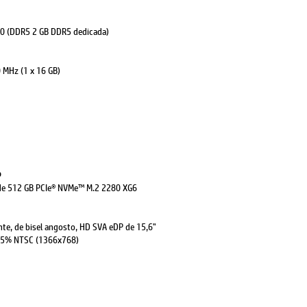
50 (DDR5 2 GB DDR5 dedicada)
MHz (1 x 16 GB)
o
 de 512 GB PCIe® NVMe™ M.2 2280 XG6
ante, de bisel angosto, HD SVA eDP de 15,6"
, 45% NTSC (1366x768)