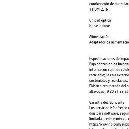
combinación de auriculare
1 HDMI 2.1b
Unidad óptica
No se incluye
Alimentación
Adaptador de alimentaci
Especificaciones de impa
Bajo contenido de halógen
interna con cojín de celu
reciclable; La caja exteri
sostenibles y reciclables
Plástico recuperado del o
altavoces 19 20 21 22 23
Garantía del fabricante
Los servicios HP ofrecen 
días para software, según 
limitada predeterminada 
http://www.hp.com/suppo