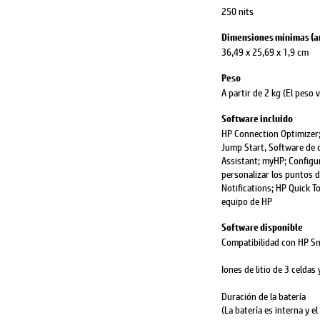
250 nits
Dimensiones mínimas (anc
36,49 x 25,69 x 1,9 cm
Peso
A partir de 2 kg (El peso 
Software incluido
HP Connection Optimizer;
Jump Start, Software de 
Assistant; myHP; Configu
personalizar los puntos 
Notifications; HP Quick 
equipo de HP
Software disponible
Compatibilidad con HP S
Iones de litio de 3 celda
Duración de la batería
(La batería es interna y e