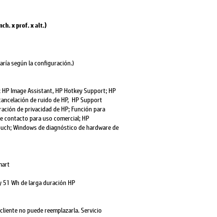
h. x prof. x alt.)
varía según la configuración.)
 HP Image Assistant, HP Hotkey Support; HP
cancelación de ruido de HP, HP Support
ración de privacidad de HP; Función para
de contacto para uso comercial; HP
Touch; Windows de diagnóstico de hardware de
mart
s y 51 Wh de larga duración HP
l cliente no puede reemplazarla. Servicio