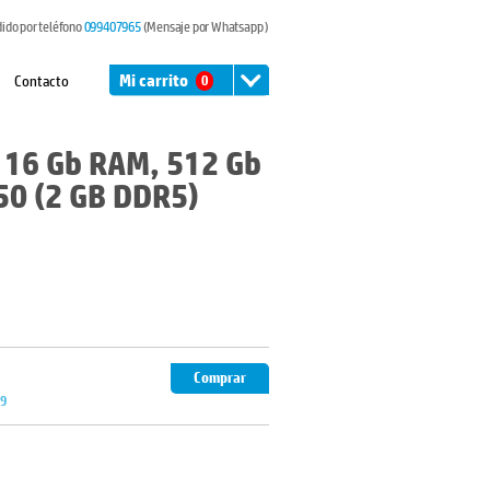
dido por teléfono
099407965
(Mensaje por Whatsapp )
Contacto
Mi carrito
0
, 16 Gb RAM, 512 Gb
50 (2 GB DDR5)
Comprar
99