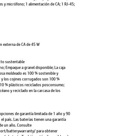
s y micrófono; 1 alimentación de CA; 1 RJ-45;
ón externa de CA de 45 W
cto sustentable
o; Empaque a granel disponible; La caja
losa moldeado es 100 % sostenible y
or y los cojines corrugados son 100 %
; 10 % plásticos reciclados posconsumo;
céano y reciclado en la carcasa de los
opciones de garantía limitada de 1 año y 90
el país. Las baterías tienen una garantía
de un año. Consulte
rt/batterywarranty/ para obtener