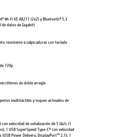
tel® Wi-Fi 6E AX211 (2x2) y Bluetooth® 5.3
d de datos de Gigabit)
to resistente a salpicaduras con teclado
 de 720p
 micrófonos de doble arreglo
estos multitáctiles y toques activados de
con velocidad de señalización de 5 Gb/s (1
ión); 1 USB SuperSpeed Type-C® con velocidad
s (USB Power Delivery, DisplayPort™ 2.1); 1