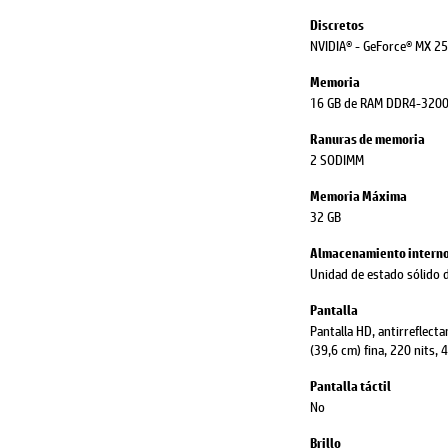
Discretos
NVIDIA® - GeForce® MX 2
Memoria
16 GB de RAM DDR4-3200 
Ranuras de memoria
2 SODIMM
Memoria Máxima
32 GB
Almacenamiento intern
Unidad de estado sólido
Pantalla
Pantalla HD, antirreflect
(39,6 cm) fina, 220 nits
Pantalla táctil
No
Brillo