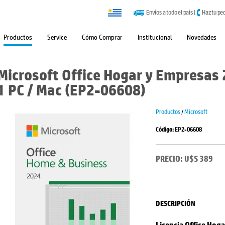
Envíos a todo el país
|
Haz tu pe
Productos
Service
Cómo Comprar
Institucional
Novedades
Microsoft Office Hogar y Empresas 2
1 PC / Mac (EP2-06608)
Productos
/
Microsoft
Código: EP2-06608
PRECIO: U$S 389
DESCRIPCIÓN