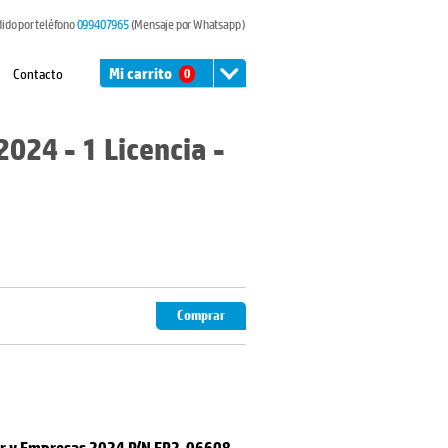
dido por teléfono
099407965
(Mensaje por Whatsapp )
Contacto
Mi carrito
0
024 - 1 Licencia -
Comprar