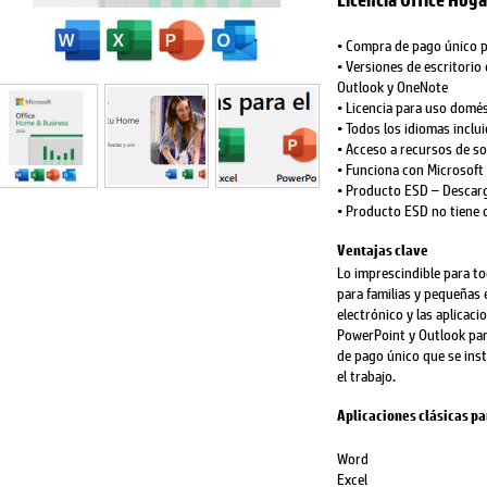
Licencia Office Hog
• Compra de pago único p
• Versiones de escritorio
Outlook y OneNote
• Licencia para uso domé
• Todos los idiomas incl
• Acceso a recursos de s
• Funciona con Microsoft
• Producto ESD – Descarg
• Producto ESD no tiene 
Ventajas clave
Lo imprescindible para to
para familias y pequeñas 
electrónico y las aplicaci
PowerPoint y Outlook pa
de pago único que se ins
el trabajo.
Aplicaciones clásicas pa
Word
Excel