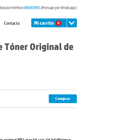
dido por teléfono
099407965
(Mensaje por Whatsapp )
Contacto
Mi carrito
0
 Tóner Original de
Comprar
r original HP LaserJet con Jet Intelligence,