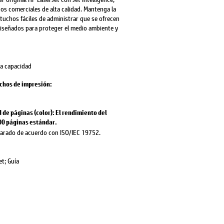
s comerciales de alta calidad. Mantenga la
tuchos fáciles de administrar que se ofrecen
iseñados para proteger el medio ambiente y
ta capacidad
uchos de impresión:
de páginas (color): El rendimiento del
00 páginas estándar.
larado de acuerdo con ISO/IEC 19752.
t; Guía