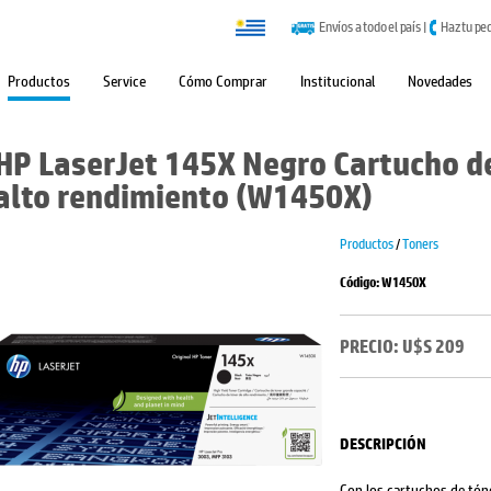
Envíos a todo el país
|
Haz tu pe
Productos
Service
Cómo Comprar
Institucional
Novedades
HP LaserJet 145X Negro Cartucho de
alto rendimiento (W1450X)
Productos
/
Toners
Código: W1450X
PRECIO: U$S 209
DESCRIPCIÓN
Con los cartuchos de tóne