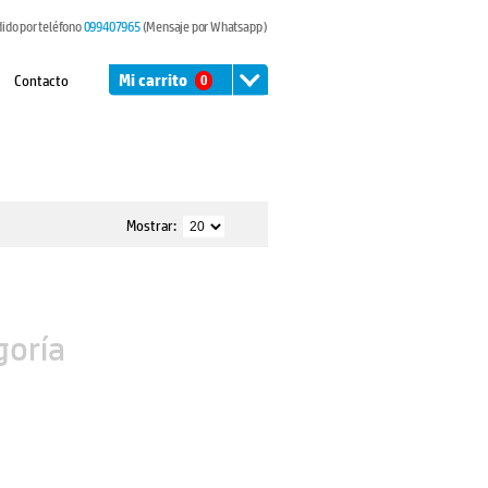
dido por teléfono
099407965
(Mensaje por Whatsapp )
Contacto
Mi carrito
0
Mostrar:
goría