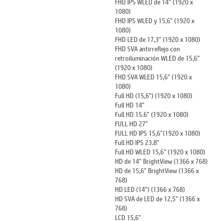
FHD IPS WLED de 14" (1920 x
1080)
FHD IPS WLED y 15,6" (1920 x
1080)
FHD LED de 17,3" (1920 x 1080)
FHD SVA antirreflejo con
retroiluminación WLED de 15,6"
(1920 x 1080)
FHD SVA WLED 15,6" (1920 x
1080)
Full HD (15,6") (1920 x 1080)
Full HD 14"
Full HD 15.6" (1920 x 1080)
FULL HD 27"
FULL HD IPS 15,6"(1920 x 1080)
Full HD IPS 23.8"
Full HD WLED 15,6" (1920 x 1080)
HD de 14" BrightView (1366 x 768)
HD de 15,6" BrightView (1366 x
768)
HD LED (14") (1366 x 768)
HD SVA de LED de 12,5" (1366 x
768)
LCD 15,6"