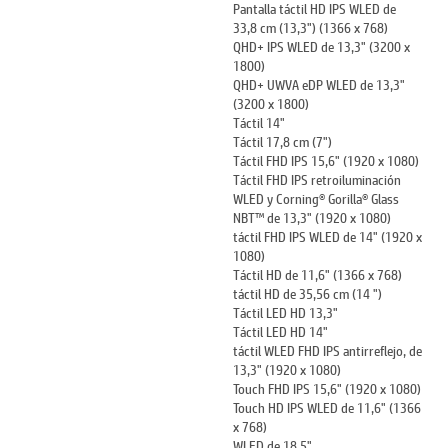
Pantalla táctil HD IPS WLED de
33,8 cm (13,3") (1366 x 768)
QHD+ IPS WLED de 13,3" (3200 x
1800)
QHD+ UWVA eDP WLED de 13,3"
(3200 x 1800)
Táctil 14"
Táctil 17,8 cm (7")
Táctil FHD IPS 15,6" (1920 x 1080)
Táctil FHD IPS retroiluminación
WLED y Corning® Gorilla® Glass
NBT™ de 13,3" (1920 x 1080)
táctil FHD IPS WLED de 14" (1920 x
1080)
Táctil HD de 11,6" (1366 x 768)
táctil HD de 35,56 cm (14 ")
Táctil LED HD 13,3"
Táctil LED HD 14"
táctil WLED FHD IPS antirreflejo, de
13,3" (1920 x 1080)
Touch FHD IPS 15,6" (1920 x 1080)
Touch HD IPS WLED de 11,6" (1366
x 768)
WLED de 18,5"