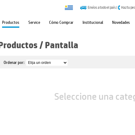
Envíos a todo el país
|
Haz tu pe
Productos
Service
Cómo Comprar
Institucional
Novedades
Productos
/
Pantalla
Ordenar por:
Seleccione una cate