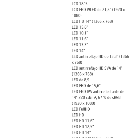
LCD 18´5
LCD FHD WLED de 21,5" (1920 x
1080)
LCD HD 14" (1366 x 768)
LED 15,6"
LED 10,1"
LED 11,6"
LED 13,3"
LED 14"
LED antirreflejo HD de 13,3" (1366
x 768)
LED antirreflejo HD SVA de 14"
(1366 x 768)
LED de 8,9
LED FHD de 15,6"
LED FHD IPS antirreflectante de
14" 220 cd/m², 67 % de sRGB
(1920 x 1080)
LED FullHD
LED HD
LED HD 11,6"
LED HD 12,5"
LED HD 14"
LED HD 14" (1366 x 768)