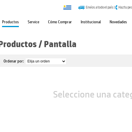
Envíos a todo el país
|
Haz tu pe
Productos
Service
Cómo Comprar
Institucional
Novedades
Productos
/
Pantalla
Ordenar por:
Seleccione una cate