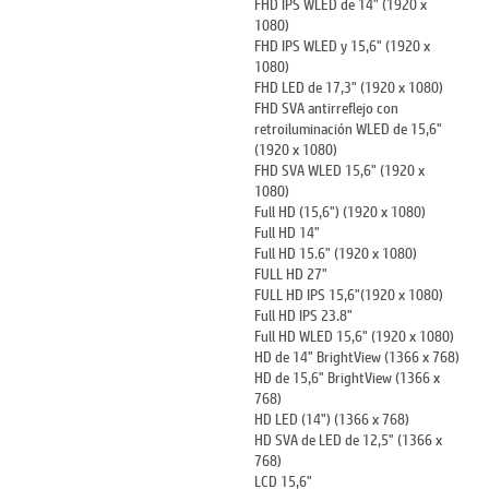
FHD IPS WLED de 14" (1920 x
1080)
FHD IPS WLED y 15,6" (1920 x
1080)
FHD LED de 17,3" (1920 x 1080)
FHD SVA antirreflejo con
retroiluminación WLED de 15,6"
(1920 x 1080)
FHD SVA WLED 15,6" (1920 x
1080)
Full HD (15,6") (1920 x 1080)
Full HD 14"
Full HD 15.6" (1920 x 1080)
FULL HD 27"
FULL HD IPS 15,6"(1920 x 1080)
Full HD IPS 23.8"
Full HD WLED 15,6" (1920 x 1080)
HD de 14" BrightView (1366 x 768)
HD de 15,6" BrightView (1366 x
768)
HD LED (14") (1366 x 768)
HD SVA de LED de 12,5" (1366 x
768)
LCD 15,6"