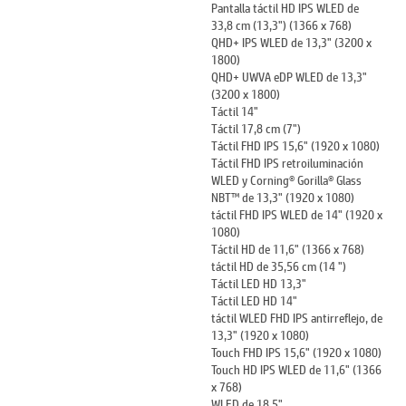
Pantalla táctil HD IPS WLED de
33,8 cm (13,3") (1366 x 768)
QHD+ IPS WLED de 13,3" (3200 x
1800)
QHD+ UWVA eDP WLED de 13,3"
(3200 x 1800)
Táctil 14"
Táctil 17,8 cm (7")
Táctil FHD IPS 15,6" (1920 x 1080)
Táctil FHD IPS retroiluminación
WLED y Corning® Gorilla® Glass
NBT™ de 13,3" (1920 x 1080)
táctil FHD IPS WLED de 14" (1920 x
1080)
Táctil HD de 11,6" (1366 x 768)
táctil HD de 35,56 cm (14 ")
Táctil LED HD 13,3"
Táctil LED HD 14"
táctil WLED FHD IPS antirreflejo, de
13,3" (1920 x 1080)
Touch FHD IPS 15,6" (1920 x 1080)
Touch HD IPS WLED de 11,6" (1366
x 768)
WLED de 18,5"