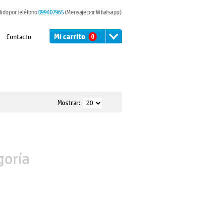
dido por teléfono
099407965
(Mensaje por Whatsapp )
Contacto
Mi carrito
0
Mostrar:
goría