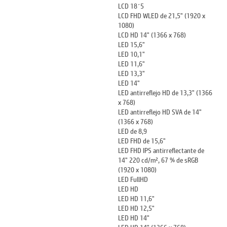
LCD 18´5
LCD FHD WLED de 21,5" (1920 x
1080)
LCD HD 14" (1366 x 768)
LED 15,6"
LED 10,1"
LED 11,6"
LED 13,3"
LED 14"
LED antirreflejo HD de 13,3" (1366
x 768)
LED antirreflejo HD SVA de 14"
(1366 x 768)
LED de 8,9
LED FHD de 15,6"
LED FHD IPS antirreflectante de
14" 220 cd/m², 67 % de sRGB
(1920 x 1080)
LED FullHD
LED HD
LED HD 11,6"
LED HD 12,5"
LED HD 14"
LED HD 14" (1366 x 768)